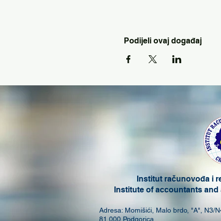
Podijeli ovaj događaj
Institut računovođa i 
Institute of accountants and
Adresa: Momišići, Malo brdo, "A", N3/N
81 000 Podgorica