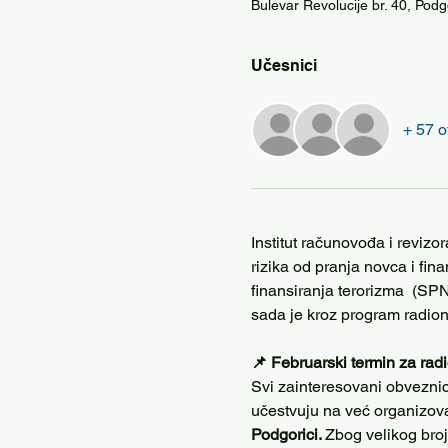
Bulevar Revolucije br. 40, Pod
Učesnici
+ 57 o
Institut računovođa i revizo
rizika od pranja novca i fin
finansiranja terorizma  (SPN
sada je kroz program radio
📌 Februarski termin za radi
Svi zainteresovani obveznici
učestvuju na već organizov
Podgorici. 
Zbog velikog broj