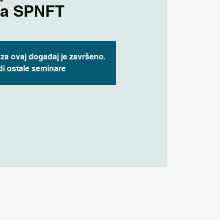
za SPNFT
e za ovaj događaj je završeno.
di ostale seminare