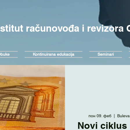
nstitut računovođa i revizora
buke
Kontinuirana edukacija
Seminari
пон 09. феб
  |  
Buleva
Novi ciklus