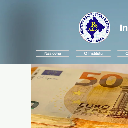
I
Naslovna
O Institutu
O