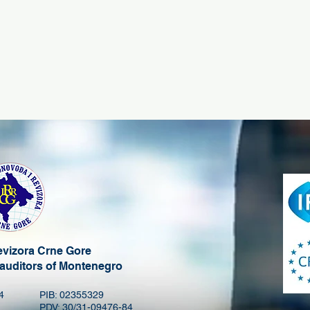
revizora Crne Gore
 auditors of Montenegro
4
PIB: 02355329
PDV: 30/31-09476-84