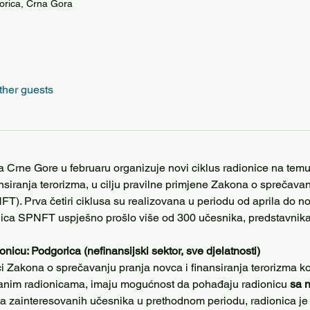
gorica, Crna Gora
ther guests
ra Crne Gore u februaru organizuje novi ciklus radionice na temu i
ansiranja terorizma, u cilju pravilne primjene Zakona o sprečavan
FT). Prva četiri ciklusa su realizovana u periodu od aprila do n
nica SPNFT uspješno prošlo više od 300 učesnika, predstavnik
onicu: Podgorica (nefinansijski sektor, sve djelatnosti)
 Zakona o sprečavanju pranja novca i finansiranja terorizma koji
anim radionicama, imaju mogućnost da pohađaju radionicu 
sa 
a zainteresovanih učesnika u prethodnom periodu, radionica je 