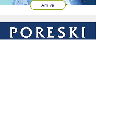
Arhiva
Arhiva
Stručne konsultacije
Stručna služba i savjetnici Instituta pružaju usluge
konsaltinga iz oblasti računovodstva, revizije,
vještačenja kao i:
Savjetovanje iz oblasti svih poreza (PDV, porez na