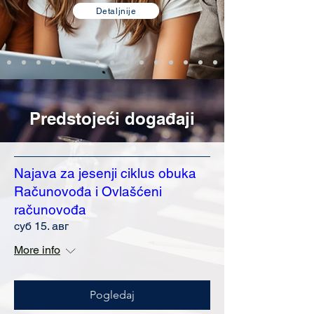
Detaljnije
Predstojeći događaji
Najava za jesenji ciklus obuka
Računovođa i Ovlašćeni
računovođa
суб 15. авг
More info
Pogledaj