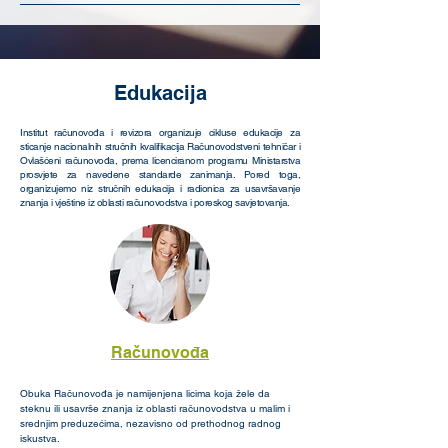
Edukacija
Institut računovođa i revizora organizuje cikluse edukacije za
sticanje nacionalnih stručnih kvalifikacija Računovodstveni tehničar i
Ovlašćeni računovođa, prema licenciranom programu Ministarstva
prosvjete za navedene standarde zanimanja. Pored toga,
organizujemo niz stručnih edukacija i radionica za usavršavanje
znanja i vještine iz oblasti računovodstva i poreskog savjetovanja.
Računovođa
Obuka Računovođa je namijenjena licima koja žele da
steknu ili usavrše znanja iz oblasti računovodstva u malim i
srednjim preduzećima, nezavisno od prethodnog radnog
iskustva.