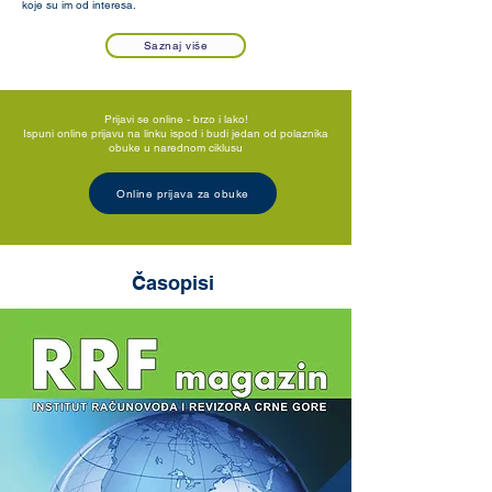
koje su im od interesa.
Saznaj više
Prijavi se online - brzo i lako!
Ispuni online prijavu na linku ispod i budi jedan od polaznika
obuke u narednom ciklusu
Online prijava za obuke
Časopisi