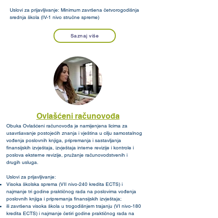
Uslovi za prijavljivanje: Minimum završena četvorogodišnja
srednja škola (IV-1 nivo stručne spreme)
Saznaj više
Ovlašćeni računovođa
Obuka Ovlašćeni računovođa je namijenjena licima za
usavršavanje postojećih znanja i vještina u cilju samostalnog
vođenja poslovnih knjiga, pripremanja i sastavljanja
finansijskih izvještaja, izvještaja interne revizije i kontrole i
poslova eksterne revizije, pružanje računovodstvenih i
drugih usluga.
Uslovi za prijavljivanje:
Visoka školska sprema (VII nivo-240 kredita ECTS) i
najmanje tri godine praktičnog rada na poslovima vođenja
poslovnih knjiga i pripremanja finansijskih izvještaja;
ili završena visoka škola u trogodišnjem trajanju (VI nivo-180
kredita ECTS) i najmanje četiri godine praktičnog rada na