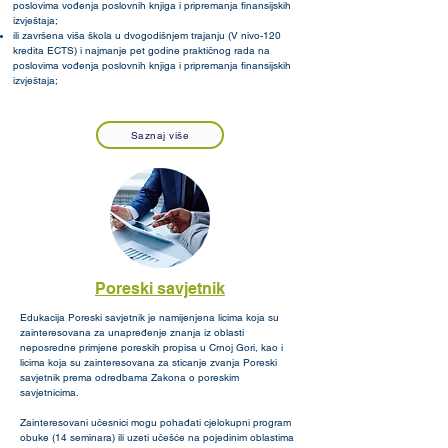
poslovima vođenja poslovnih knjiga i pripremanja finansijskih
izvještaja;
ili završena viša škola u dvogodišnjem trajanju (V nivo-120
kredita ECTS) i najmanje pet godine praktičnog rada na
poslovima vođenja poslovnih knjiga i pripremanja finansijskih
izvještaja;
Saznaj više
Poreski savjetnik
Edukacija Poreski savjetnik je namijenjena licima koja su
zainteresovana za unapređenje znanja iz oblasti
neposredne primjene poreskih propisa u Crnoj Gori, kao i
licima koja su zainteresovana za sticanje zvanja Poreski
savjetnik prema odredbama Zakona o poreskim
savjetnicima.
Zainteresovani učesnici mogu pohađati cjelokupni program
obuke (14 seminara) ili uzeti učešće na pojedinim oblastima