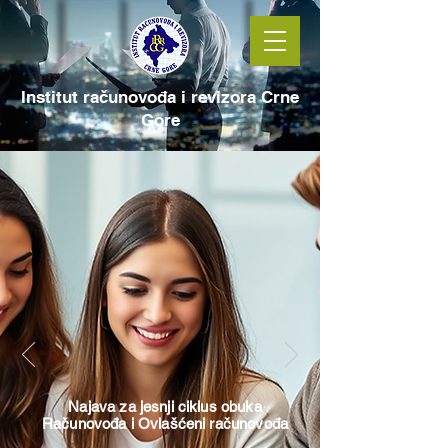
Institut računovođa i revizora Crne
Gore
Najava za jesnji ciklus obuka
Računovođa i Ovlašćeni računovođa