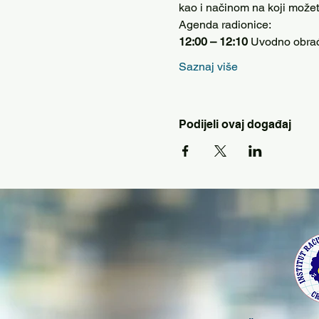
kao i načinom na koji možet
Agenda radionice:
12:00 – 12:10
 Uvodno obra
Saznaj više
Podijeli ovaj događaj