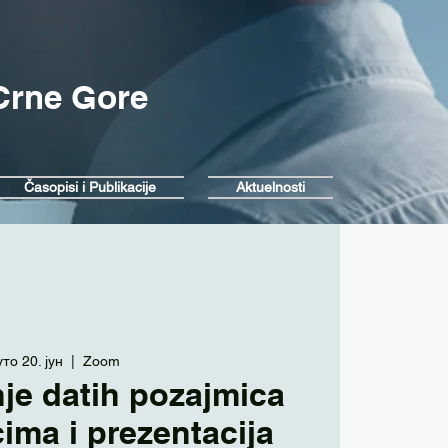
 Crne Gore
Časopisi i Publikacije
Aktuelnosti
уто 20. јун
  |  
Zoom
je datih pozajmica
icima i prezentacija