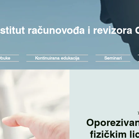
nstitut računovođa i revizora
buke
Kontinuirana edukacija
Seminari
Oporezivan
fizičkim l