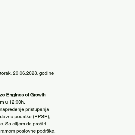
torak, 20.06.2023. godine 
e Engines of Growth 
om u 12:00h.
 unapređenje pristupanja 
todavne podrške (PPSP), 
. Sa ciljem da proširi 
ogramom poslovne podrške, 