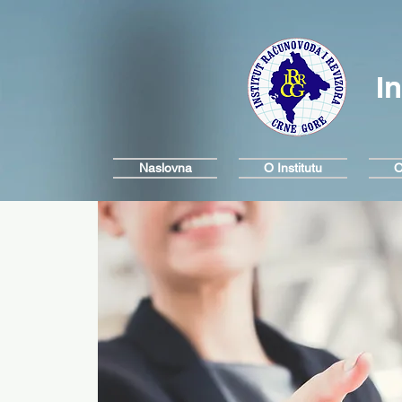
I
Naslovna
O Institutu
O