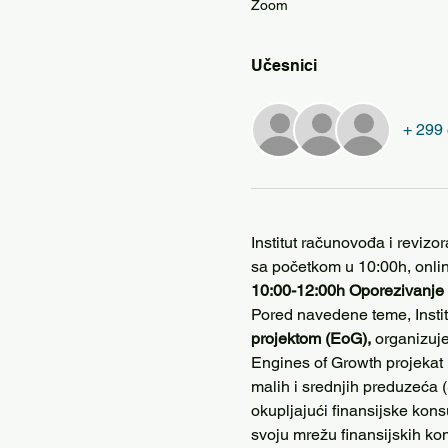
Zoom
Učesnici
+ 299 
Institut računovođa i reviz
sa početkom u 10:00h, onli
10:00-12:00h Oporezivanje d
Pored navedene teme, Instit
projektom (EoG), 
organizuje
Engines of Growth projekat (P
malih i srednjih preduzeća 
okupljajući finansijske kons
svoju mrežu finansijskih ko