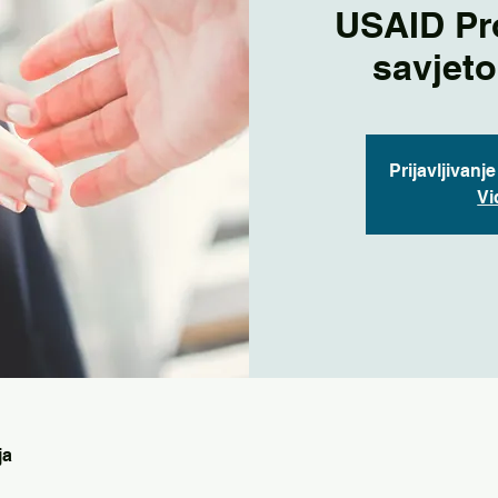
USAID Pr
savjet
Prijavljivanj
Vi
ja