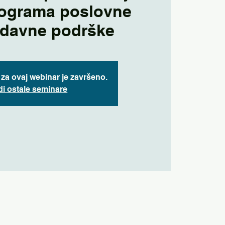
ograma poslovne
odavne podrške
e za ovaj webinar je završeno.
di ostale seminare