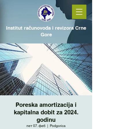
Institut računovođa i revizora Crne
Gore
Poreska amortizacija i
kapitalna dobit za 2024.
godinu
пет 07. феб
  |  
Podgorica