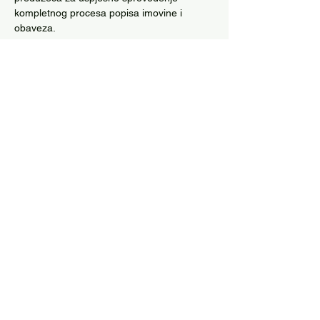
kompletnog procesa popisa imovine i 
obaveza.
Saznaj više
Podijeli ovaj događaj
Institut računovođa i revizora Crne Gore
Institute of accountants and auditors of Montenegro
Adresa: Momišići, Malo brdo, "A", N3/N4
81 000 Podgorica
Kontakt telefon: 020/227-708
E-mail:
irrcg@irrcg.co.me
edukacija@irrcg.co.me
Radno vrijeme: Ponedeljak-Petak / 8-15h
PIB:
02355329
PDV: 30/31-09476-84
Žiro računi: