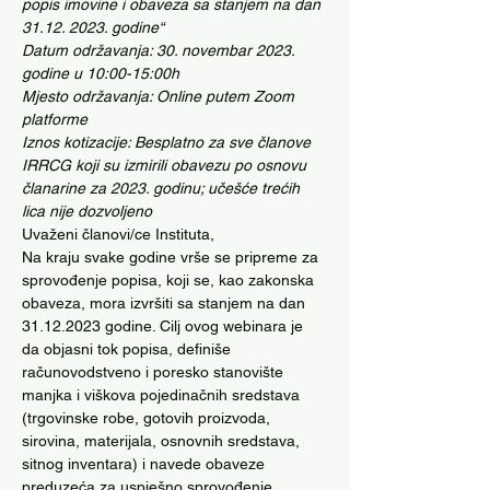
popis imovine i obaveza sa stanjem na dan 
31.12. 2023. godine“
Datum održavanja: 30. novembar 2023. 
godine u 10:00-15:00h
Mjesto održavanja: Online putem Zoom 
platforme
Iznos kotizacije: Besplatno za sve članove 
IRRCG koji su izmirili obavezu po osnovu 
članarine za 2023. godinu; učešće trećih 
lica nije dozvoljeno
Uvaženi članovi/ce Instituta,
Na kraju svake godine vrše se pripreme za 
sprovođenje popisa, koji se, kao zakonska 
obaveza, mora izvršiti sa stanjem na dan 
31.12.2023 godine. Cilj ovog webinara je 
da objasni tok popisa, definiše 
računovodstveno i poresko stanovište 
manjka i viškova pojedinačnih sredstava 
(trgovinske robe, gotovih proizvoda, 
sirovina, materijala, osnovnih sredstava, 
sitnog inventara) i navede obaveze 
preduzeća za uspješno sprovođenje 