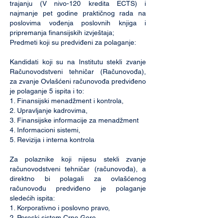
trajanju (V nivo-120 kredita ECTS) i
najmanje pet godine praktičnog rada na
poslovima vođenja poslovnih knjiga i
pripremanja finansijskih izvještaja;
Predmeti koji su predviđeni za polaganje:
Kandidati koji su na Institutu stekli zvanje
Računovodstveni tehničar (Računovođa),
za zvanje Ovlašćeni računovođa predviđeno
je polaganje 5 ispita i to:
1. Finansijski menadžment i kontrola,
2. Upravljanje kadrovima,
3. Finansijske informacije za menadžment
4. Informacioni sistemi,
5. Revizija i interna kontrola
Za polaznike koji nijesu stekli zvanje
računovodstveni tehničar (računovođa), a
direktno bi polagali za ovlašćenog
računovođu predviđeno je polaganje
sledećih ispita:
1. Korporativno i poslovno pravo,
2. Poreski sistem Crne Gore,