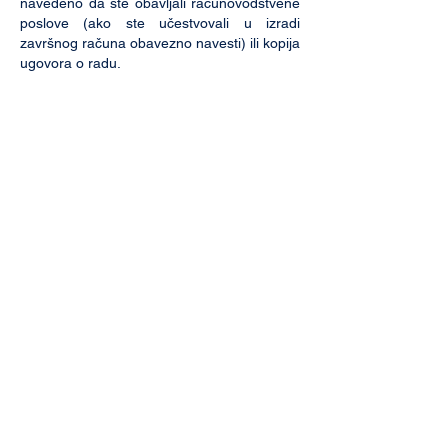
navedeno da ste obavljali računovodstvene
poslove (ako ste učestvovali u izradi
završnog računa obavezno navesti) ili kopija
ugovora o radu.
Kompletnu dokumentaciju možete dostaviti
skeniranu u pdf formatu na e-mail adresu
irrcg@irrcg.co.me
.
Vrijeme trajanja obuke i cijena
Cijena obuke za sticanje zvanja "Ovlašćeni
računovođa" iznosi 500,00 eura i svi
kandidati plaćanje mogu izvršiti u četri
jednake mjesečne rate za vrijeme trajanja
obuke. U iznos obuke su uključeni troškovi
nastave, troškovi Ispitne komisije za
utvrđivanje kompatibilnosti položenih ispita i
priznavanja istih, polaganja ispita kao i
elektronska literatura i troškovi izrade
sertifikata. Predviđeno trajanje obuke je 20
nedjelja.
Za sva dodatna pitanja nas možete