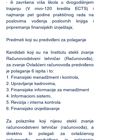
· ili završena viša škola u dvogodišnjem
trajanju (V nivo-120 kredita ECTS) i
najmanje pet godine praktičnog rada na
poslovima vođenja poslovnih knjiga i
pripremanja finansijskih izvještaja;
Predmeti koji su predviđeni za polaganje
Kandidati koji su na Institutu stekli zvanje
Računovodstveni tehničar (Računovođa),
za zvanje Ovlašćeni računovođa predviđeno
je polaganje 6 ispita i to:
1. Finansijski menadžment i kontrola,
2. Upravljanje kadrovima,
3. Finansijske informacije za menadžment
4. Informacioni sistemi,
5. Revizija i interna kontrola
6. Finansijsko izvještavanje
Za polaznike koji nijesu stekli zvanje
računovodstveni tehničar (računovođa), a
direktno bi polagali za ovlašćenog
računovođu predviđeno je polaganje