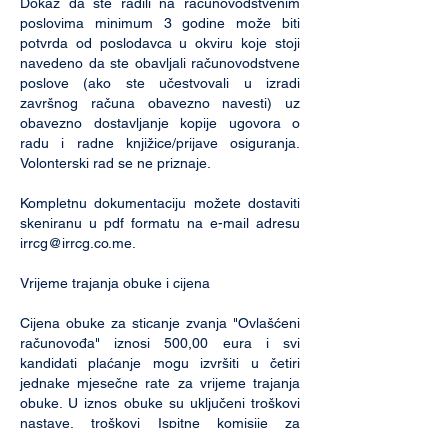
Dokaz da ste radili na računovodstvenim
poslovima minimum 3 godine može biti
potvrda od poslodavca u okviru koje stoji
navedeno da ste obavljali računovodstvene
poslove (ako ste učestvovali u izradi
završnog računa obavezno navesti) uz
obavezno dostavljanje kopije ugovora o
radu i radne knjižice/prijave osiguranja.
Volonterski rad se ne priznaje.
Kompletnu dokumentaciju možete dostaviti
skeniranu u pdf formatu na e-mail adresu
irrcg@irrcg.co.me
.
Vrijeme trajanja obuke i cijena
Cijena obuke za sticanje zvanja "Ovlašćeni
računovođa" iznosi 500,00 eura i svi
kandidati plaćanje mogu izvršiti u četiri
jednake mjesečne rate za vrijeme trajanja
obuke. U iznos obuke su uključeni troškovi
nastave, troškovi Ispitne komisije za
utvrđivanje kompatibilnosti položenih ispita i