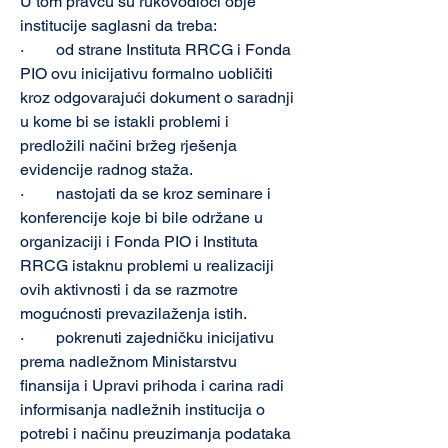
U tom pravcu su rukovodioci obje 
institucije saglasni da treba:
·        od strane Instituta RRCG i Fonda 
PIO ovu inicijativu formalno uobličiti 
kroz odgovarajući dokument o saradnji 
u kome bi se istakli problemi i 
predložili načini bržeg rješenja 
evidencije radnog staža.   
·        nastojati da se kroz seminare i 
konferencije koje bi bile održane u 
organizaciji i Fonda PIO i Instituta 
RRCG istaknu problemi u realizaciji 
ovih aktivnosti i da se razmotre 
mogućnosti prevazilaženja istih.
·        pokrenuti zajedničku inicijativu 
prema nadležnom Ministarstvu 
finansija i Upravi prihoda i carina radi 
informisanja nadležnih institucija o 
potrebi i načinu preuzimanja podataka 