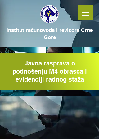
Institut računovođa i revizora Crne
Gore
Javna rasprava o
podnošenju M4 obrasca i
evidenciji radnog staža