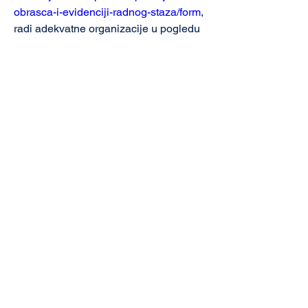
obrasca-i-evidenciji-radnog-staza/form
, 
radi adekvatne organizacije u pogledu 
obezbjeđivanja sale.
S poštovanjem,
Uprava IRRCG
Javna rasprava o predaji M4 
obrasca i evidenciji radnog 
staža
Termin će biti 
Lokacija će biti  
naknadno 
naknadno 
objavljen 
objavljena