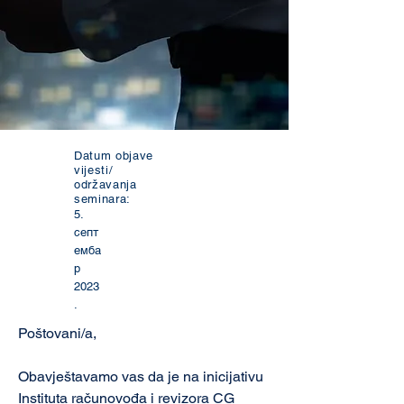
Datum objave
vijesti/
održavanja
seminara:
5.
септ
емба
р
2023
.
Poštovani/a,
Obavještavamo vas da je na inicijativu 
Instituta računovođa i revizora CG 