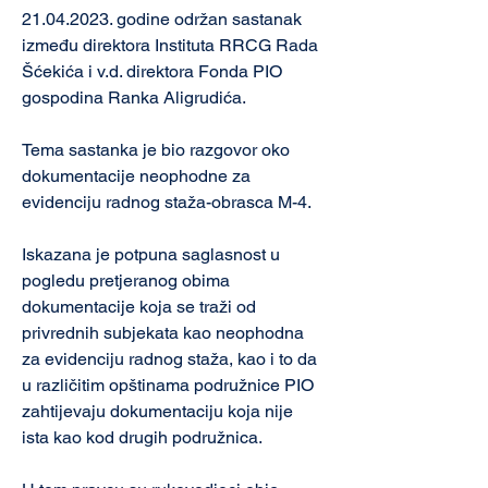
21.04.2023. godine održan sastanak 
između direktora Instituta RRCG Rada 
Šćekića i v.d. direktora Fonda PIO 
gospodina Ranka Aligrudića.
Tema sastanka je bio razgovor oko 
dokumentacije neophodne za 
evidenciju radnog staža-obrasca M-4.
Iskazana je potpuna saglasnost u 
pogledu pretjeranog obima 
dokumentacije koja se traži od 
privrednih subjekata kao neophodna 
za evidenciju radnog staža, kao i to da 
u različitim opštinama podružnice PIO 
zahtijevaju dokumentaciju koja nije 
ista kao kod drugih podružnica.