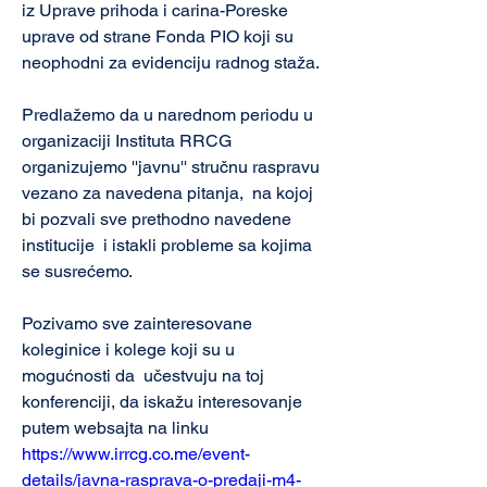
iz Uprave prihoda i carina-Poreske 
uprave od strane Fonda PIO koji su 
neophodni za evidenciju radnog staža.
Predlažemo da u narednom periodu u 
organizaciji Instituta RRCG 
organizujemo ''javnu'' stručnu raspravu 
vezano za navedena pitanja,  na kojoj 
bi pozvali sve prethodno navedene 
institucije  i istakli probleme sa kojima 
se susrećemo.
Pozivamo sve zainteresovane 
koleginice i kolege koji su u 
mogućnosti da  učestvuju na toj 
konferenciji, da iskažu interesovanje 
putem websajta na linku 
https://www.irrcg.co.me/event-
details/javna-rasprava-o-predaji-m4-