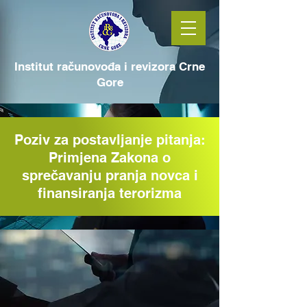
Institut računovođa i revizora Crne
Gore
Poziv za postavljanje pitanja:
Primjena Zakona o
sprečavanju pranja novca i
finansiranja terorizma