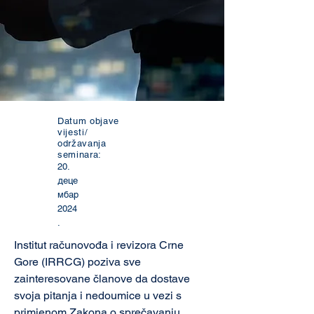
Datum objave
vijesti/
održavanja
seminara:
20.
деце
мбар
2024
.
Institut računovođa i revizora Crne 
Gore (IRRCG) poziva sve 
zainteresovane članove da dostave 
svoja pitanja i nedoumice u vezi s 
primjenom Zakona o sprečavanju 