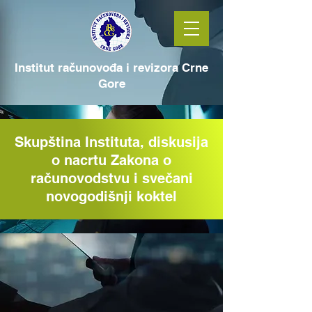
Institut računovođa i revizora Crne
Gore
Skupština Instituta, diskusija
o nacrtu Zakona o
računovodstvu i svečani
novogodišnji koktel