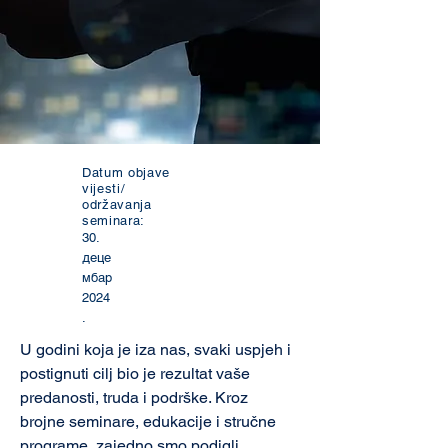
Datum objave
vijesti/
održavanja
seminara:
30.
деце
мбар
2024
.
U godini koja je iza nas, svaki uspjeh i 
postignuti cilj bio je rezultat vaše 
predanosti, truda i podrške. Kroz 
brojne seminare, edukacije i stručne 
programe, zajedno smo podigli 