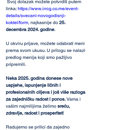
 Svoj dolazak možete potvrditi putem 
linka: 
https://www.irrcg.co.me/event-
details/svecani-novogodisnji-
koktel/form
, najkasnije do 
25. 
decembra 2024. godine
.
U okviru prijave, možete odabrati meni 
prema svom ukusu. U prilogu se nalazi 
predlog menija koji smo pažljivo 
pripremili.
Neka 2025. godina donese nove 
uspjehe, ispunjenje ličnih i 
profesionalnih ciljeva i još više razloga 
za zajedničku radost i ponos.
 Vama i 
vašim najmilijima želimo 
sreću, 
zdravlje, radost i prosperitet!
Radujemo se prilici da zajedno 