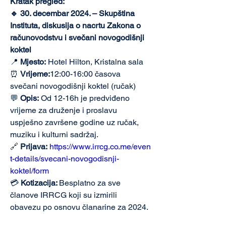
Kratak pregled:
🔹 30. decembar 2024. – Skupština 
Instituta, diskusija o nacrtu Zakona o 
računovodstvu i svečani novogodišnji 
koktel
📍 
Mjesto:
 Hotel Hilton, Kristalna sala
⏰ 
Vrijeme:
12:00-16:00 časova 
svečani novogodišnji koktel (ručak)
💬 
Opis:
 Od 12-16h je predviđeno 
vrijeme za druženje i proslavu 
uspješno završene godine uz ručak, 
muziku i kulturni sadržaj.
🔗 
Prijava:
https://www.irrcg.co.me/even
t-details/svecani-novogodisnji-
koktel/form
💳 
Kotizacija: 
Besplatno za sve 
članove IRRCG koji su izmirili 
obavezu po osnovu članarine za 2024. 
godinu; učešće trećih lica nije 